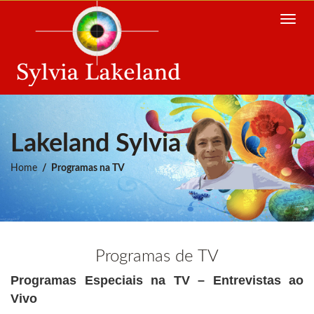
Toggle
navig
Lakeland Sylvia
Home
Programas na TV
Programas de TV
Programas Especiais na TV – Entrevistas ao
Vivo